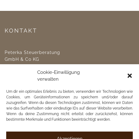
KONTAKT
Peterka Steuerberatung
GmbH & Co KG
LANGGASSE 8, 8490 BAD RADKERSBURG
Cookie-Einwilligung
TEL: +43 3476 23 17
verwalten
FAX: +43 3476 23 17-4
office@peterka.at
Um dir ein optimales Erlebnis zu bieten, verwenden wir Technologien wie
Cookies, um Geräteinformationen zu speichern und/oder darauf
Klientenportal
zuzugreifen. Wenn du diesen Technologien zustimmst, können wir Daten
wie das Surfverhalten oder eindeutige IDs auf dieser Website verarbeiten.
Wenn du deine Zustimmung nicht erteilst oder zurückziehst, können
bestimmte Merkmale und Funktionen beeinträchtigt werden.
Akzeptieren