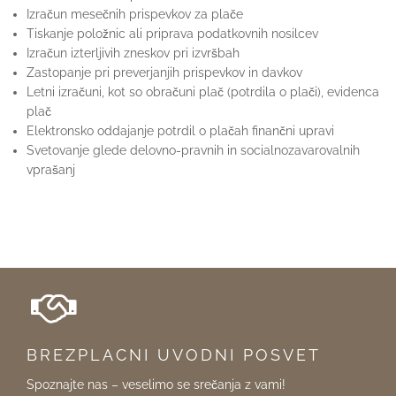
Izračun mesečnih prispevkov za plače
Tiskanje položnic ali priprava podatkovnih nosilcev
Izračun izterljivih zneskov pri izvršbah
Zastopanje pri preverjanjih prispevkov in davkov
Letni izračuni, kot so obračuni plač (potrdila o plači), evidenca
plač
Elektronsko oddajanje potrdil o plačah finančni upravi
Svetovanje glede delovno-pravnih in socialnozavarovalnih
vprašanj
BREZPLACNI UVODNI POSVET
Spoznajte nas – veselimo se srečanja z vami!