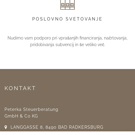
POSLOVNO SVETOVANJE
Nudimo vam podporo pri vprašanjih financiranja, načrtovanja,
pridobivanja subvencij in še veliko več.
KONTAKT
Peterka Steuerberatung
GmbH & Co KG
LANGGASSE 8, 8490 BAD RADKERSBURG
TEL: +43 3476 23 17