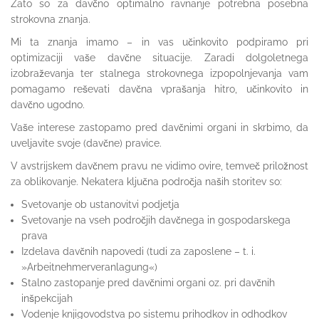
Zato so za davčno optimalno ravnanje potrebna posebna
strokovna znanja.
Mi ta znanja imamo – in vas učinkovito podpiramo pri
optimizaciji vaše davčne situacije. Zaradi dolgoletnega
izobraževanja ter stalnega strokovnega izpopolnjevanja vam
pomagamo reševati davčna vprašanja hitro, učinkovito in
davčno ugodno.
Vaše interese zastopamo pred davčnimi organi in skrbimo, da
uveljavite svoje (davčne) pravice.
V avstrijskem davčnem pravu ne vidimo ovire, temveč priložnost
za oblikovanje. Nekatera ključna področja naših storitev so:
Svetovanje ob ustanovitvi podjetja
Svetovanje na vseh področjih davčnega in gospodarskega
prava
Izdelava davčnih napovedi (tudi za zaposlene – t. i.
»Arbeitnehmerveranlagung«)
Stalno zastopanje pred davčnimi organi oz. pri davčnih
inšpekcijah
Vodenje knjigovodstva po sistemu prihodkov in odhodkov