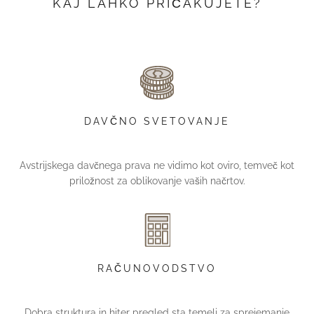
KAJ LAHKO PRIČAKUJETE?
DAVČNO SVETOVANJE
Avstrijskega davčnega prava ne vidimo kot oviro, temveč kot
priložnost za oblikovanje vaših načrtov.
RAČUNOVODSTVO
Dobra struktura in hiter pregled sta temelj za sprejemanje