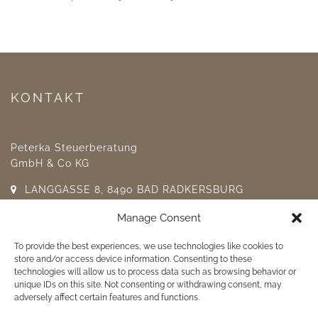
KONTAKT
Peterka Steuerberatung
GmbH & Co KG
LANGGASSE 8, 8490 BAD RADKERSBURG
TEL: +43 3476 23 17
Manage Consent
FAX: +43 3476 23 17-4
office@peterka.at
To provide the best experiences, we use technologies like cookies to
store and/or access device information. Consenting to these
Dostop za stranke
technologies will allow us to process data such as browsing behavior or
unique IDs on this site. Not consenting or withdrawing consent, may
adversely affect certain features and functions.